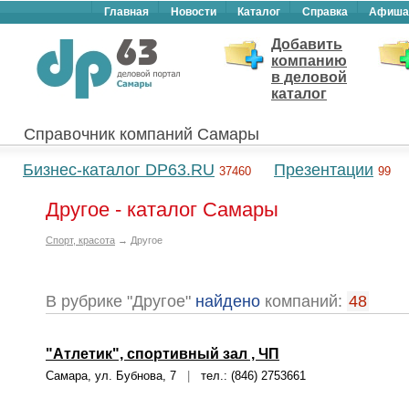
Главная
Новости
Каталог
Справка
Афиша
Добавить
компанию
в деловой
каталог
Справочник компаний Самары
Бизнес-каталог DP63.RU
Презентации
37460
99
Другое - каталог Самары
Спорт, красота
→ Другое
В рубрике "Другое"
найдено
компаний:
48
"Атлетик", спортивный зал , ЧП
Самара, ул. Бубнова, 7
|
тел.: (846) 2753661