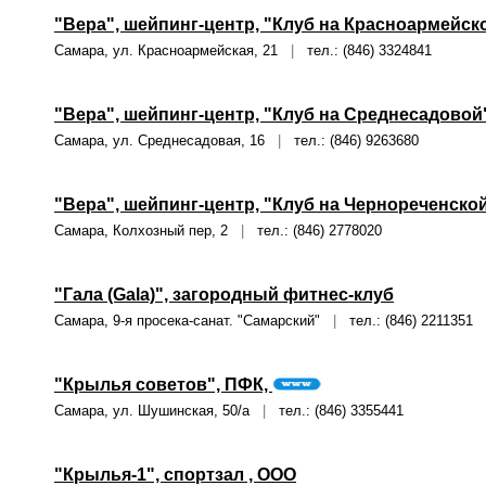
"Вера", шейпинг-центр, "Клуб на Красноармейск
Самара, ул. Красноармейская, 21
|
тел.: (846) 3324841
"Вера", шейпинг-центр, "Клуб на Среднесадовой
Самара, ул. Среднесадовая, 16
|
тел.: (846) 9263680
"Вера", шейпинг-центр, "Клуб на Чернореченско
Самара, Колхозный пер, 2
|
тел.: (846) 2778020
"Гала (Gala)", загородный фитнес-клуб
Самара, 9-я просека-санат. "Самарский"
|
тел.: (846) 2211351
"Крылья советов", ПФК,
Самара, ул. Шушинская, 50/а
|
тел.: (846) 3355441
"Крылья-1", спортзал , ООО