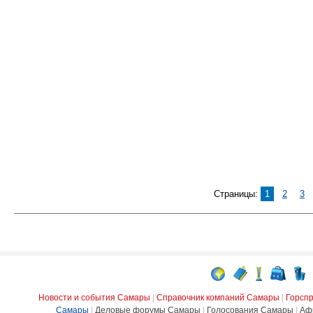
Страницы:
1
2
3
Новости и события Самары
|
Справочник компаний Самары
|
Горсп
Самары
|
Деловые форумы Самары
|
Голосования Самары
|
Аф