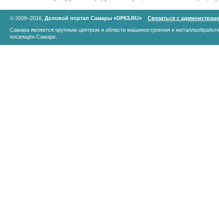
© 2009–2016,
Деловой портал Самары «DP63.RU»
Связаться с администрац
Самара является крупным центром в области машиностроения и металлообработк
посвящен Самаре.