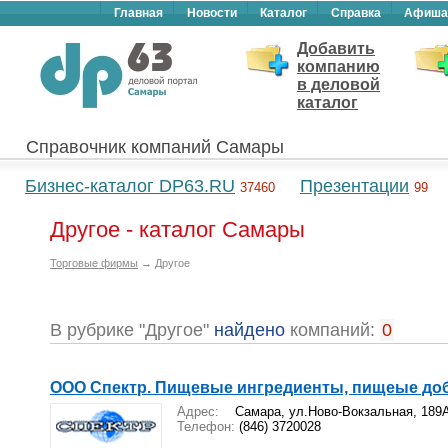
Главная
Новости
Каталог
Справка
Афиша
Добавить
компанию
в деловой
каталог
Справочник компаний Самары
Бизнес-каталог DP63.RU
Презентации
37460
99
Другое - каталог Самары
Торговые фирмы
→ Другое
В рубрике "Другое"
найдено
компаний:
0
ООО Спектр. Пищевые ингредиенты, пищеые доб
Адрес:
Самара, ул.Ново-Вокзальная, 189А
Телефон:
(846) 3720028