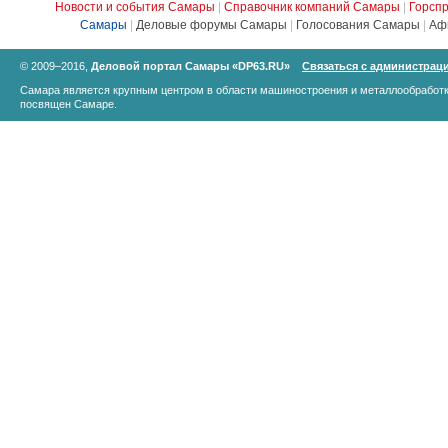
Новости и события Самары
|
Справочник компаний Самары
|
Горсп
Самары
|
Деловые форумы Самары
|
Голосования Самары
|
Аф
© 2009–2016,
Деловой портал Самары «DP63.RU»
Связаться с администрац
Самара является крупным центром в области машиностроения и металлообработк
посвящен Самаре.