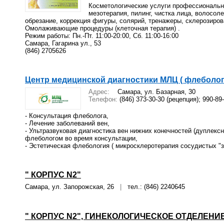
Косметологические услуги профессионально
мезотерапия, пилинг, чистка лица, волосоле
обрезание, коррекция фигуры, солярий, тренажеры, склерозиров
Омолаживающие процедуры (клеточная терапия) .
Режим работы: Пн.-Пт. 11:00-20:00, Сб. 11:00-16:00
Самара, Гагарина ул., 53
(846) 2705626
Центр медицинской диагностики МЛЦ ( флеболог
Адрес:
Самара, ул. Базарная, 30
Телефон:
(846) 373-30-30 (рецепция); 990-89
- Консультация флеболога,
- Лечение заболеваний вен,
- Ультразвуковая диагностика вен нижних конечностей (дуплекс
флебологом во время консультации,
- Эстетическая флебология ( микросклеротерапия сосудистых "зв
" КОРПУС N2"
Самара, ул. Запорожская, 26
|
тел.: (846) 2240645
" КОРПУС N2", ГИНЕКОЛОГИЧЕСКОЕ ОТДЕЛЕНИ