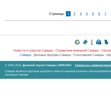
Страницы:
1
2
3
4
5
6
7
Новости и события Самары
|
Справочник компаний Самары
|
Горсп
Самары
|
Деловые форумы Самары
|
Голосования Самары
|
Аф
© 2009–2016,
Деловой портал Самары «DP63.RU»
Связаться с администрац
Самара является крупным центром в области машиностроения и металлообработк
посвящен Самаре.