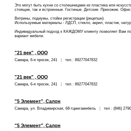
Это могут быть кухни со столешницами из пластика или искусст
стоящие, так и встроенные. Гостиные. Детские. Прихожие. Офи
Витрины, подиумы, стойки регистрации (рецепшн).
Используемые материалы - ЛДСП, стекло, акрил, пластик, нату
Индивидуальный подход к КАЖДОМУ клиенту позволяет Вам по
вариант мебели.
"21 век" , ООО
Самара, 6-я просек, 241
|
тел.: 89277047832
"21 век" , ООО
Самара, 6-я просек, 241
|
тел.: 89277047832
"5 Элемент", Салон
Самара, ул. Владимирская, 68-тцмегамебель
|
тел.: (846) 279
"5 Элемент", Салон