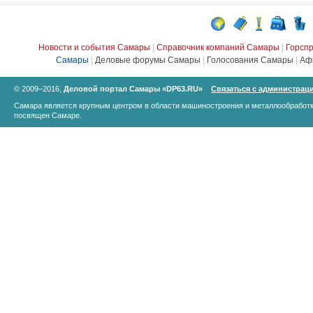
Новости и события Самары
|
Справочник компаний Самары
|
Горсп
Самары
|
Деловые форумы Самары
|
Голосования Самары
|
Аф
© 2009–2016,
Деловой портал Самары «DP63.RU»
Связаться с администрац
Самара является крупным центром в области машиностроения и металлообработк
посвящен Самаре.