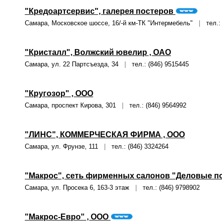
"Кредоартсервис", галерея постеров
Самара, Московское шоссе, 16/-й км-ТК "Интермебель"
|
тел.: 
"Кристалл", Волжский ювелир , ОАО
Самара, ул. 22 Партсъезда, 34
|
тел.: (846) 9515445
"Кругозор" , ООО
Самара, проспект Кирова, 301
|
тел.: (846) 9564992
"ЛИНС", КОММЕРЧЕСКАЯ ФИРМА , ООО
Самара, ул. Фрунзе, 111
|
тел.: (846) 3324264
"Макрос", сеть фирменных салонов "Деловые п
Самара, ул. Просека 6, 163-3 этаж
|
тел.: (846) 9798902
"Макрос-Евро" , ООО