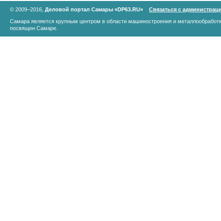
© 2009–2016,
Деловой портал Самары «DP63.RU»
Связаться с администрац
Самара является крупным центром в области машиностроения и металлообработк
посвящен Самаре.