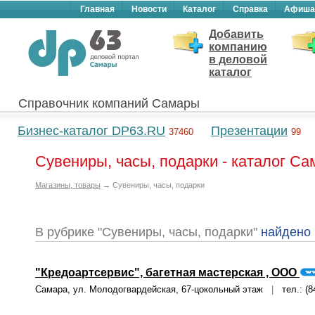
Главная
Новости
Каталог
Справка
Афиша
Добавить
компанию
в деловой
каталог
Справочник компаний Самары
Бизнес-каталог DP63.RU
Презентации
37460
99
Сувениры, часы, подарки - каталог С
Магазины, товары
→ Сувениры, часы, подарки
В рубрике "Сувениры, часы, подарки"
найдено
"Кредоартсервис", багетная мастерская , ООО
Самара, ул. Молодогвардейская, 67-цокольный этаж
|
тел.: (8