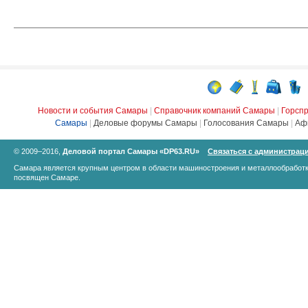
Новости и события Самары
|
Справочник компаний Самары
|
Горсп
Самары
|
Деловые форумы Самары
|
Голосования Самары
|
Аф
© 2009–2016,
Деловой портал Самары «DP63.RU»
Связаться с администрац
Самара является крупным центром в области машиностроения и металлообработк
посвящен Самаре.