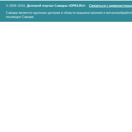
© 2009–2016,
Деловой портал Самары «DP63.RU»
Связаться с администрац
Самара является крупным центром в области машиностроения и металлообработк
посвящен Самаре.