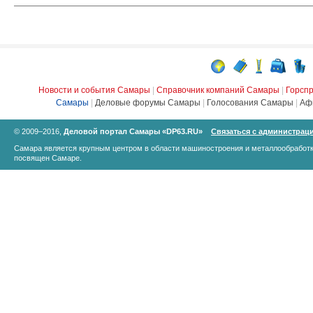
Новости и события Самары
|
Справочник компаний Самары
|
Горсп
Самары
|
Деловые форумы Самары
|
Голосования Самары
|
Аф
© 2009–2016,
Деловой портал Самары «DP63.RU»
Связаться с администрац
Самара является крупным центром в области машиностроения и металлообработк
посвящен Самаре.