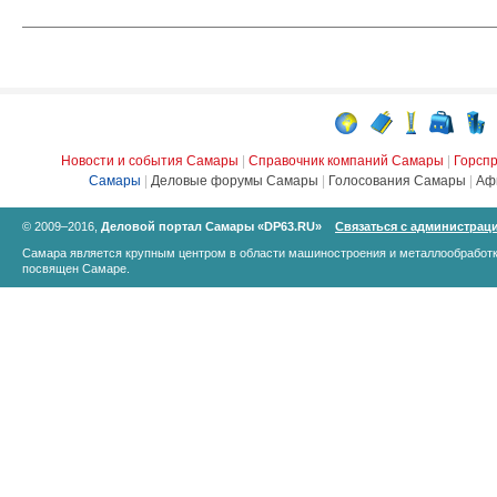
Новости и события Самары
|
Справочник компаний Самары
|
Горсп
Самары
|
Деловые форумы Самары
|
Голосования Самары
|
Аф
© 2009–2016,
Деловой портал Самары «DP63.RU»
Связаться с администрац
Самара является крупным центром в области машиностроения и металлообработк
посвящен Самаре.