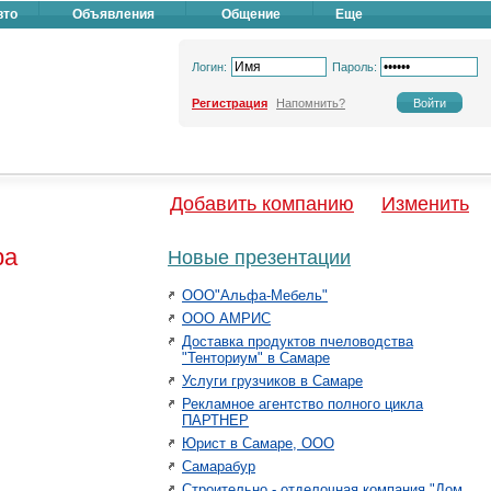
вто
Объявления
Общение
Еще
Логин:
Пароль:
Регистрация
Напомнить?
Добавить компанию
Изменить
ра
Новые презентации
ООО"Альфа-Мебель"
ООО АМРИС
Доставка продуктов пчеловодства
"Тенториум" в Самаре
Услуги грузчиков в Самаре
Рекламное агентство полного цикла
ПАРТНЕР
Юрист в Самаре, ООО
Самарабур
Строительно - отделочная компания "Дом