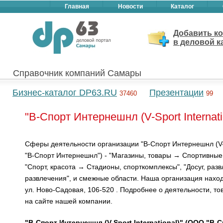
Главная
Новости
Каталог
Добавить к
в деловой к
Справочник компаний Самары
Бизнес-каталог DP63.RU
Презентации
37460
99
"В-Спорт Интернешнл (V-Sport Interna
Сферы деятельности организации "В-Спорт Интернешнл (V-S
"В-Спорт Интернешнл") - "Магазины, товары → Спортивные 
"Спорт, красота → Стадионы, спорткомплексы", "Досуг, раз
развлечения", и смежные области. Наша организация нахо
ул. Ново-Садовая, 106-520 . Подробнее о деятельности, тов
на сайте нашей компании.
"В-Спорт Интернешнл (V-Sport International)" (ООО "В-