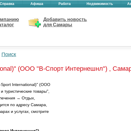
Справка
Афиша
Работа
Недвижимость
А
омпанию
Добавить новость
аталог
для Самары
Поиск
tional)" (ООО "В-Спорт Интернешнл") , Сама
port International)" (ООО
и туристические товары",
влечения → Отдых,
дится по адресу Самара,
арах и услугах, смотрите
Спорт Интернешнл") –