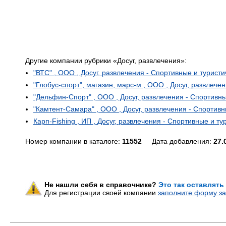
Другие компании рубрики «Досуг, развлечения»:
"ВТС" , ООО , Досуг, развлечения - Спортивные и турист
"Глобус-спорт", магазин, марс-м , ООО , Досуг, развлече
"Дельфин-Спорт" , ООО , Досуг, развлечения - Спортивн
"Камтент-Самара" , ООО , Досуг, развлечения - Спортив
Карп-Fishing , ИП , Досуг, развлечения - Спортивные и т
Номер компании в каталоге:
11552
Дата добавления:
27.
Не нашли себя в справочнике?
Это так оставлять
Для регистрации своей компании
заполните форму за