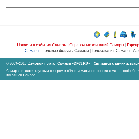
Новости и события Самары
|
Справочник компаний Самары
|
Горсп
Самары
|
Деловые форумы Самары
|
Голосования Самары
|
Аф
© 2009–2016,
Деловой портал Самары «DP63.RU»
Связаться с администрац
Самара является крупным центром в области машиностроения и металлообработк
посвящен Самаре.