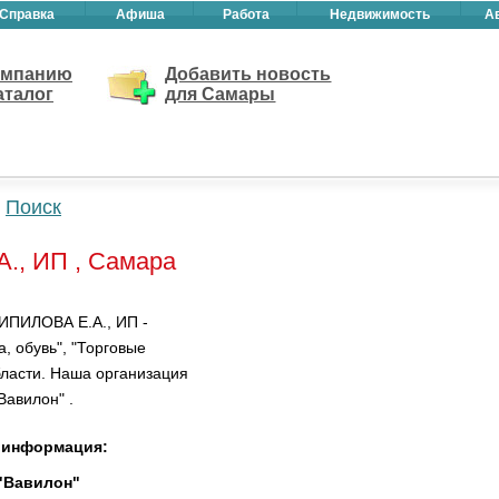
Справка
Афиша
Работа
Недвижимость
А
омпанию
Добавить новость
аталог
для Самары
Поиск
, ИП , Самара
ИПИЛОВА Е.А., ИП -
, обувь", "Торговые
ласти. Наша организация
Вавилон" .
 информация:
 "Вавилон"