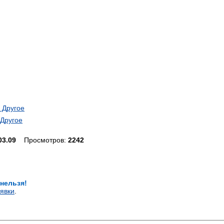
 Другое
 Другое
03.09
Просмотров:
2242
 нельзя!
явки
.