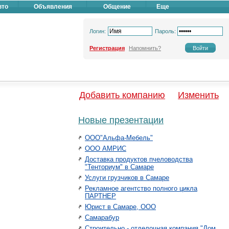
вто
Объявления
Общение
Еще
Логин:
Пароль:
Регистрация
Напомнить?
Добавить компанию
Изменить
Новые презентации
ООО"Альфа-Мебель"
ООО АМРИС
Доставка продуктов пчеловодства
"Тенториум" в Самаре
Услуги грузчиков в Самаре
Рекламное агентство полного цикла
ПАРТНЕР
Юрист в Самаре, ООО
Самарабур
Строительно - отделочная компания "Дом