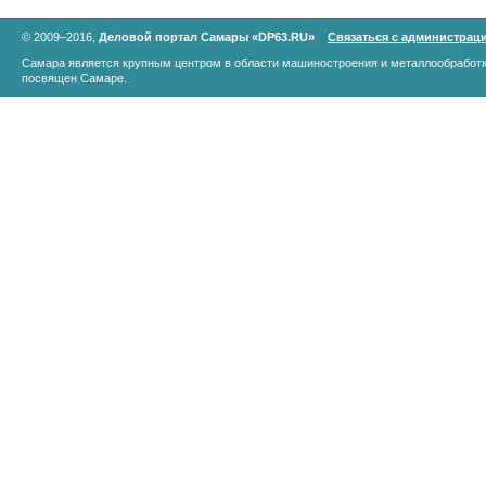
© 2009–2016,
Деловой портал Самары «DP63.RU»
Связаться с администрац
Самара является крупным центром в области машиностроения и металлообработк
посвящен Самаре.