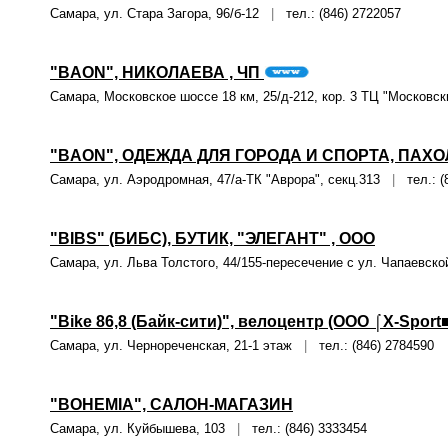
Самара, ул. Стара Загора, 96/б-12
|
тел.: (846) 2722057
"BAON", НИКОЛАЕВА , ЧП
Самара, Московское шоссе 18 км, 25/д-212, кор. 3 ТЦ "Москов
"BAON", ОДЕЖДА ДЛЯ ГОРОДА И СПОРТА, ПАХО
Самара, ул. Аэродромная, 47/а-ТК "Аврора", секц.313
|
тел.: (
"BIBS" (БИБС), БУТИК, "ЭЛЕГАНТ" , ООО
Самара, ул. Льва Толстого, 44/155-пересечение с ул. Чапаевс
"Bike 86,8 (Байк-сити)", велоцентр (ООО ⌠X-Sport
Самара, ул. Чернореченская, 21-1 этаж
|
тел.: (846) 2784590
"BOHEMIA", САЛОН-МАГАЗИН
Самара, ул. Куйбышева, 103
|
тел.: (846) 3333454