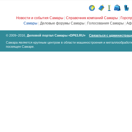
Новости и события Самары
|
Справочник компаний Самары
|
Горсп
Самары
|
Деловые форумы Самары
|
Голосования Самары
|
Аф
© 2009–2016,
Деловой портал Самары «DP63.RU»
Связаться с администрац
Самара является крупным центром в области машиностроения и металлообработк
посвящен Самаре.