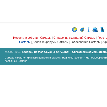
Новости и события Самары
|
Справочник компаний Самары
|
Горсп
Самары
|
Деловые форумы Самары
|
Голосования Самары
|
Аф
© 2009–2016,
Деловой портал Самары «DP63.RU»
Связаться с администрац
Самара является крупным центром в области машиностроения и металлообработк
посвящен Самаре.