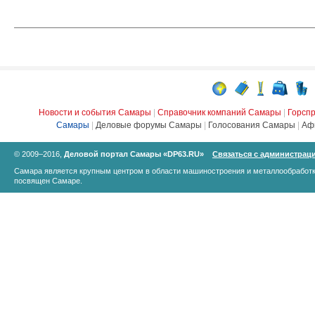
Новости и события Самары
|
Справочник компаний Самары
|
Горсп
Самары
|
Деловые форумы Самары
|
Голосования Самары
|
Аф
© 2009–2016,
Деловой портал Самары «DP63.RU»
Связаться с администрац
Самара является крупным центром в области машиностроения и металлообработк
посвящен Самаре.