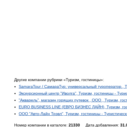
Другие компании рубрики «Туризм, гостиницы»:
SamaraTour / СамараТур: универсальный туроператор., Т
Экскурсионный центр "Иволга", Туризм, гостиницы - Тури
"Акварель", магазин горящих путевок , ООО , Туризм, гос
EURO BUSINESS LINE (ЕВРО БИЗНЕС ЛАЙН), Туризм, гос
ООО "Авто-Лайн Трэвл", Туризм, гостиницы - Туристическ
Номер компании в каталоге:
21330
Дата добавления:
31.