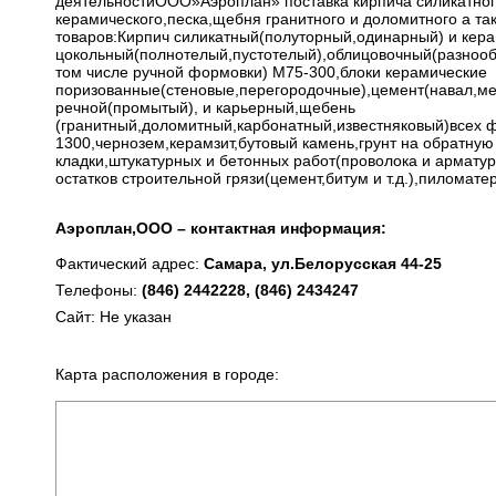
деятельностиООО»Аэроплан» поставка кирпича силикатног
керамического,песка,щебня гранитного и доломитного а та
товаров:Кирпич силикатный(полуторный,одинарный) и кер
цокольный(полнотелый,пустотелый),облицовочный(разнооб
том числе ручной формовки) М75-300,блоки керамические
поризованные(стеновые,перегородочные),цемент(навал,ме
речной(промытый), и карьерный,щебень
(гранитный,доломитный,карбонатный,известняковый)всех 
1300,чернозем,керамзит,бутовый камень,грунт на обратную
кладки,штукатурных и бетонных работ(проволока и армату
остатков строительной грязи(цемент,битум и т.д.),пиломат
Аэроплан,ООО – контактная информация:
Фактический адрес:
Самара, ул.Белорусская 44-25
Телефоны:
(846) 2442228, (846) 2434247
Сайт: Не указан
Карта расположения в городе: