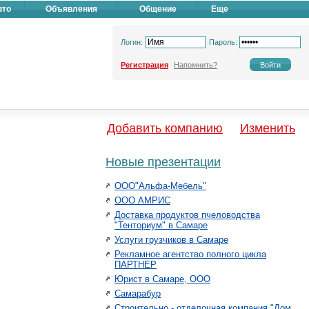
вто
Объявления
Общение
Еще
Логин:
Пароль:
Регистрация
Напомнить?
Добавить компанию
Изменить
Новые презентации
ООО"Альфа-Мебель"
ООО АМРИС
Доставка продуктов пчеловодства
"Тенториум" в Самаре
Услуги грузчиков в Самаре
Рекламное агентство полного цикла
ПАРТНЕР
Юрист в Самаре, ООО
Самарабур
Строительно - отделочная компания "Дом