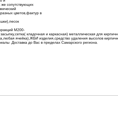
о и
к же сопутствующих
амический
разных цветов,фактур в
шки),песок
фракций М200-
 засыпку,сетка( кладочная и каркасная) металлическая для кирпич
ра,любая ячейка),ЖБИ изделия,средство удаления высолов кирпичн
ериалы .Доставка до Вас в пределах Самарского региона.