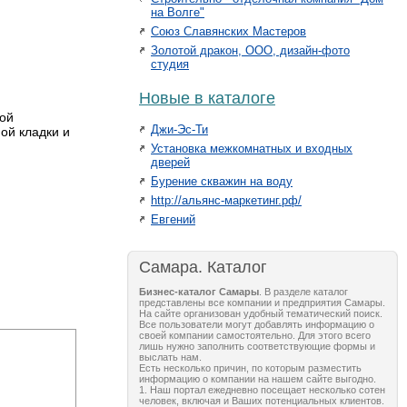
на Волге"
Союз Славянских Мастеров
Золотой дракон, ООО, дизайн-фото
студия
Новые в каталоге
ной
Джи-Эс-Ти
ой кладки и
Установка межкомнатных и входных
дверей
Бурение скважин на воду
http://альянс-маркетинг.рф/
Евгений
Самара. Каталог
Бизнес-каталог Самары
. В разделе каталог
представлены все компании и предприятия Самары.
На сайте организован удобный тематический поиск.
Все пользователи могут добавлять информацию о
своей компании самостоятельно. Для этого всего
лишь нужно заполнить соответствующие формы и
выслать нам.
Есть несколько причин, по которым разместить
информацию о компании на нашем сайте выгодно.
1. Наш портал ежедневно посещает несколько сотен
человек, включая и Ваших потенциальных клиентов.