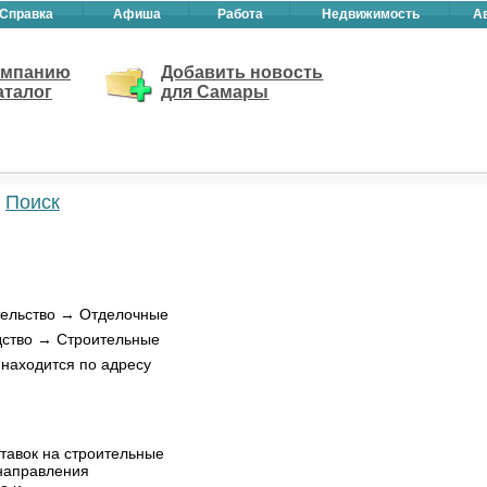
Справка
Афиша
Работа
Недвижимость
А
омпанию
Добавить новость
аталог
для Самары
Поиск
тельство → Отделочные
одство → Строительные
 находится по адресу
тавок на строительные
 направления