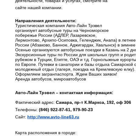
деятельности, товарах и услугах, смотрите на
сайте нашей компании.
Направления деятельности:
Туристическая компания Авто-Лайн Трэвел
организует автобусные туры на Черноморское
побережье России (АДЛЕР, Лазаревское,
Лермонтово, Архипо-Осиповка, Геленджик, Анапа) в летне
России (Абзаково, Банное, Аджигардак, Хвалынск) в зимнее
Осенью организуются автобусные поездки в Казань на 2 дня
Экскурсионные туры по России для школьных групп и родит
рубежом в Турции, Египте, ОАЭ и т.д. Горнолыжные курорт
по Европе. Путевки в санатории и базы отдыха Самарской о
молодежный отдых (лагеря, поездка на Кремлевскую елку).
Оформляем загранпаспорта. Ждем Ваших заявок!
Аренда автобусов, микроавтобусов
Авто-Лайн Трэвел – контактная информация:
Фактический адрес:
Самара, пр-т К.Маркса, 192, оф 306
Телефоны:
(846) 922-87-61, 979-90-23
Сайт:
http://www.avto-line63.ru
Карта расположения в городе: