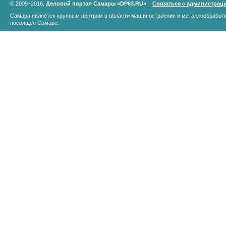
© 2009–2016,
Деловой портал Самары «DP63.RU»
Связаться с администрац
Самара является крупным центром в области машиностроения и металлообработк
посвящен Самаре.