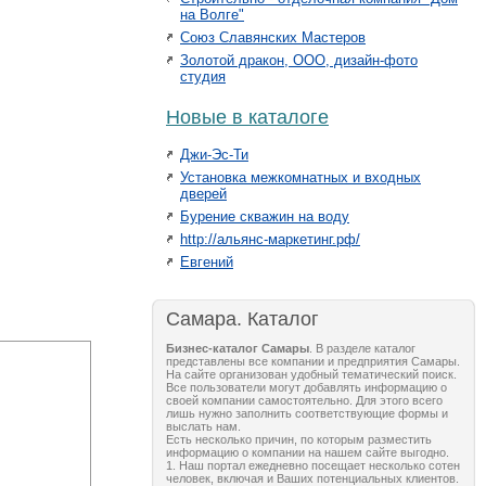
на Волге"
Союз Славянских Мастеров
Золотой дракон, ООО, дизайн-фото
студия
Новые в каталоге
Джи-Эс-Ти
Установка межкомнатных и входных
дверей
Бурение скважин на воду
http://альянс-маркетинг.рф/
Евгений
Самара. Каталог
Бизнес-каталог Самары
. В разделе каталог
представлены все компании и предприятия Самары.
На сайте организован удобный тематический поиск.
Все пользователи могут добавлять информацию о
своей компании самостоятельно. Для этого всего
лишь нужно заполнить соответствующие формы и
выслать нам.
Есть несколько причин, по которым разместить
информацию о компании на нашем сайте выгодно.
1. Наш портал ежедневно посещает несколько сотен
человек, включая и Ваших потенциальных клиентов.