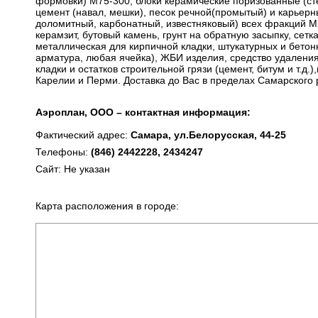
формовки) М75-300, блоки керамические поризованные (ст
цемент (навал, мешки), песок речной(промытый) и карьерн
доломитный, карбонатный, известняковый) всех фракций М
керамзит, бутовый камень, грунт на обратную засыпку, сетк
металлическая для кирпичной кладки, штукатурных и бетон
арматура, любая ячейка), ЖБИ изделия, средство удалени
кладки и остатков строительной грязи (цемент, битум и т.д.
Карелии и Перми. Доставка до Вас в пределах Самарского 
Аэроплан, ООО – контактная информация:
Фактический адрес:
Самара, ул.Белорусская, 44-25
Телефоны:
(846) 2442228, 2434247
Сайт: Не указан
Карта расположения в городе: