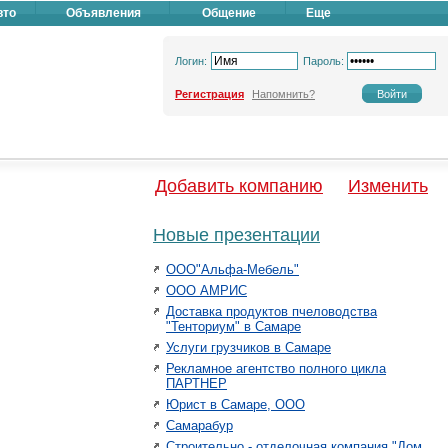
вто
Объявления
Общение
Еще
Логин:
Пароль:
Регистрация
Напомнить?
Добавить компанию
Изменить
Новые презентации
ООО"Альфа-Мебель"
ООО АМРИС
Доставка продуктов пчеловодства
"Тенториум" в Самаре
Услуги грузчиков в Самаре
Рекламное агентство полного цикла
ПАРТНЕР
Юрист в Самаре, ООО
Самарабур
Строительно - отделочная компания "Дом