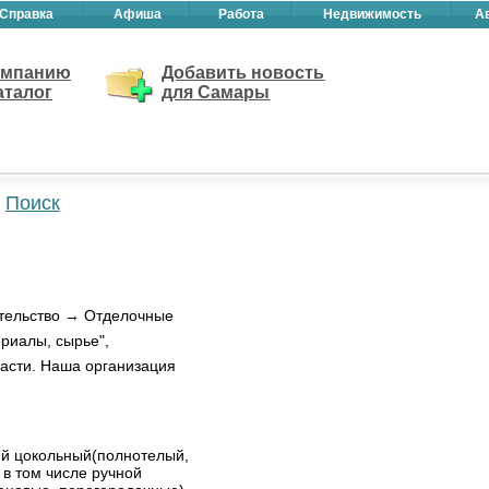
Справка
Афиша
Работа
Недвижимость
А
омпанию
Добавить новость
аталог
для Самары
Поиск
ительство → Отделочные
риалы, сырье",
асти. Наша организация
ий цокольный(полнотелый,
 в том числе ручной