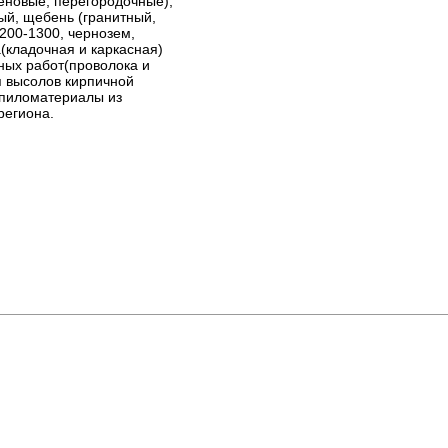
еновые, перегородочные),
ый, щебень (гранитный,
200-1300, чернозем,
а(кладочная и каркасная)
ных работ(проволока и
я высолов кирпичной
),пиломатериалы из
региона.