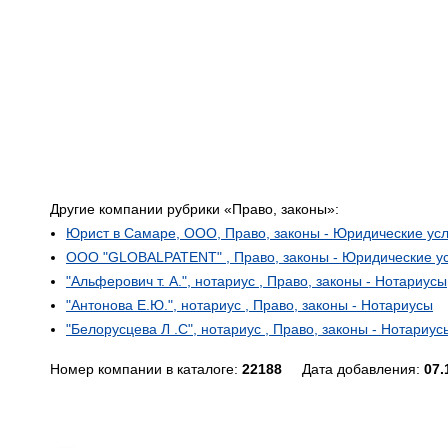
Другие компании рубрики «Право, законы»:
Юрист в Самаре, ООО, Право, законы - Юридические усл
ООО "GLOBALPATENT" , Право, законы - Юридические у
"Альферович т. А.", нотариус , Право, законы - Нотариусы
"Антонова Е.Ю.", нотариус , Право, законы - Нотариусы
"Белорусцева Л .С", нотариус , Право, законы - Нотариус
Номер компании в каталоге:
22188
Дата добавления:
07.