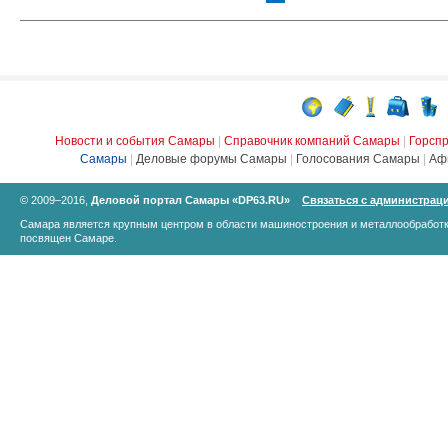
Новости и события Самары
|
Справочник компаний Самары
|
Горсп
Самары
|
Деловые форумы Самары
|
Голосования Самары
|
Аф
© 2009–2016,
Деловой портал Самары «DP63.RU»
Связаться с администрац
Самара является крупным центром в области машиностроения и металлообработк
посвящен Самаре.