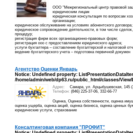
ООО "Межрегиональный центр правовой защ
юридическим лицам
юридическая консультация по вопросам хо
организации;
юридическое обслуживание на условиях абонентского договора;
юридическое сопровождение деятельности, в том числе сделок
процедур;
регистрация фирм всех организационно-правовых форм;
регистрация ооо с предоставлением юридического адреса;
услуги бухгалтера – составление бухгалтерской и налоговой отч
ведение бухгалтерского учета – подготовка первичной докумен
Агентство Оценки Январь
Notice
: Undefined property: ListPresentationDataIte
/home/admin/web/dp63.ru/public_html/classes/View/Li
Адрес:
Самара, ул. Арцыбушевская, 145 (
Телефон:
(846) 225-37-06, 332-66-77
Оценка, Оценка собственности, оценка имущ
оценка ущерба, оценка акций, оценка бизнеса, оценка ценных бу
юридические услуги, страхование
Консалтинговая компания "ПРОФИТ"
Notice
: Undefined property: ListPresentationDataIte