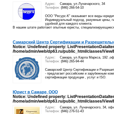
Адрес:
Самара, ул.Луначарского, 34
Телефон:
(846) 266-54-10
ООО "Ресурс-К" оказывает все виды юридич
Индивидуальный подход, разумные цены, ги
удобной для каждого клиента.
В нашем штате работают опытные юристы, специализирующиеся
Самарский Центр Сертификации и Разрешитель
Notice
: Undefined property: ListPresentationDataIte
/home/admin/web/dp63.ru/public_html/classes/View/Li
Адрес:
Самара, ул.Карла Маркса, 192 ,оф
Телефон:
(846) 265-94-44
Самарский Центр Сертификации и Разреши
- предлагает российским и зарубежным ком
сертификации продукции , услуг и ISO.
Юрист в Самаре, ООО
Notice
: Undefined property: ListPresentationDataIte
/home/admin/web/dp63.ru/public_html/classes/View/Li
Адрес:
Самара, ул. Луначарского, 34, оф
Телефон:
(846) 276-51-43