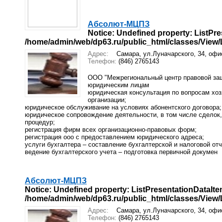
Абсолют-МЦПЗ
Notice
: Undefined property: ListPre
/home/admin/web/dp63.ru/public_html/classes/View/Li
Адрес:
Самара, ул.Луначарского, 34, офи
Телефон:
(846) 2765143
ООО "Межрегиональный центр правовой защ
юридическим лицам
юридическая консультация по вопросам хо
организации;
юридическое обслуживание на условиях абонентского договора;
юридическое сопровождение деятельности, в том числе сделок
процедур;
регистрация фирм всех организационно-правовых форм;
регистрация ооо с предоставлением юридического адреса;
услуги бухгалтера – составление бухгалтерской и налоговой отч
ведение бухгалтерского учета – подготовка первичной докумен
Абсолют-МЦПЗ
Notice
: Undefined property: ListPresentationDataIte
/home/admin/web/dp63.ru/public_html/classes/View/Li
Адрес:
Самара, ул.Луначарского, 34, офи
Телефон:
(846) 2765143