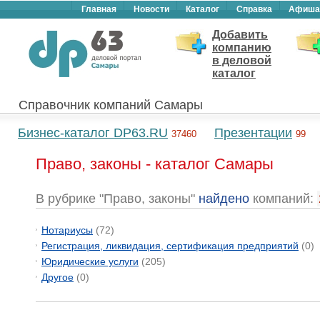
Главная
Новости
Каталог
Справка
Афиша
Добавить
компанию
в деловой
каталог
Справочник компаний Самары
Бизнес-каталог DP63.RU
Презентации
37460
99
Право, законы - каталог Самары
В рубрике "Право, законы"
найдено
компаний:
Нотариусы
(72)
Регистрация, ликвидация, сертификация предприятий
(0)
Юридические услуги
(205)
Другое
(0)