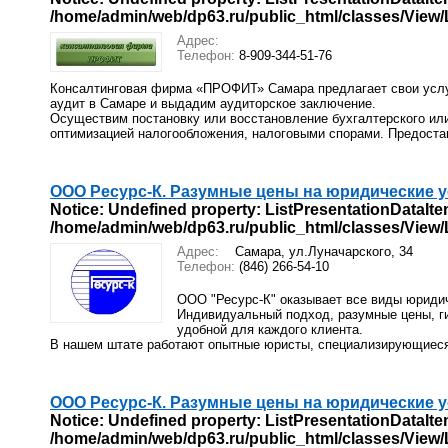
/home/admin/web/dp63.ru/public_html/classes/View/Li
Адрес:
Телефон:
8-909-344-51-76
Консалтинговая фирма «ПРОФИТ» Самара предлагает свои услу
аудит в Самаре и выдадим аудиторское заключение.
Осуществим постановку или восстановление бухгалтерского или
оптимизацией налогообложения, налоговыми спорами. Предостав
ООО Ресурс-К. Разумные цены на юридические у
Notice
: Undefined property: ListPresentationDataIte
/home/admin/web/dp63.ru/public_html/classes/View/Li
Адрес:
Самара, ул.Луначарского, 34
Телефон:
(846) 266-54-10
ООО "Ресурс-К" оказывает все виды юридич
Индивидуальный подход, разумные цены, ги
удобной для каждого клиента.
В нашем штате работают опытные юристы, специализирующиеся
ООО Ресурс-К. Разумные цены на юридические у
Notice
: Undefined property: ListPresentationDataIte
/home/admin/web/dp63.ru/public_html/classes/View/Li