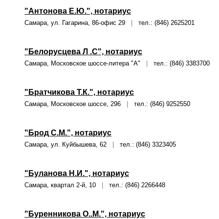
"Антонова Е.Ю.", нотариус
Самара, ул. Гагарина, 86-офис 29
|
тел.: (846) 2625201
"Белорусцева Л .С", нотариус
Самара, Московское шоссе-литера "А"
|
тел.: (846) 3383700
"Братчикова Т.К.", нотариус
Самара, Московское шоссе, 296
|
тел.: (846) 9252550
"Брод С.М.", нотариус
Самара, ул. Куйбышева, 62
|
тел.: (846) 3323405
"Буланова Н.И.", нотариус
Самара, квартал 2-й, 10
|
тел.: (846) 2266448
"Буренникова О..M.", нотариус