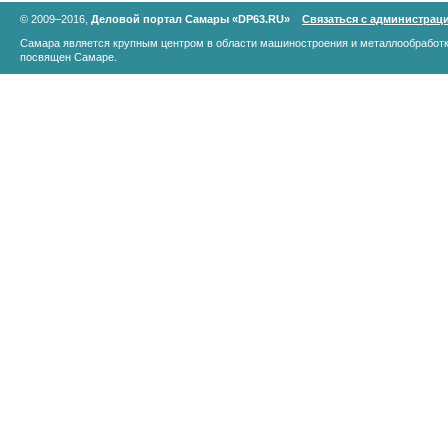
© 2009–2016,
Деловой портал Самары «DP63.RU»
Связаться с администрац
Самара является крупным центром в области машиностроения и металлообработк
посвящен Самаре.