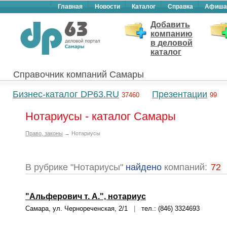
Главная
Новости
Каталог
Справка
Афиша
Добавить
компанию
в деловой
каталог
Справочник компаний Самары
Бизнес-каталог DP63.RU
Презентации
37460
99
Нотариусы - каталог Самары
Право, законы
→ Нотариусы
В рубрике "Нотариусы"
найдено
компаний:
72
"Альферович т. А.", нотариус
Самара, ул. Чернореченская, 2/1
|
тел.: (846) 3324693