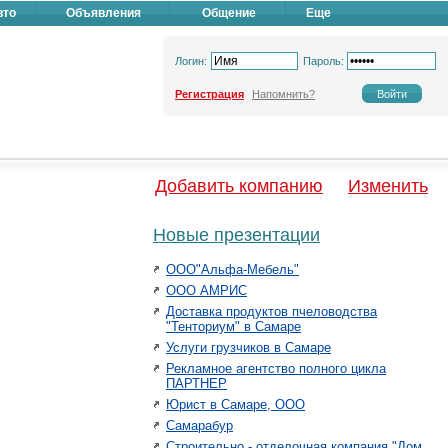
вто
Объявления
Общение
Еще
Логин:
Пароль:
Регистрация
Напомнить?
Добавить компанию
Изменить
Новые презентации
ООО"Альфа-Мебель"
ООО АМРИС
Доставка продуктов пчеловодства
"Тенториум" в Самаре
Услуги грузчиков в Самаре
Рекламное агентство полного цикла
ПАРТНЕР
Юрист в Самаре, ООО
Самарабур
Строительно - отделочная компания "Дом