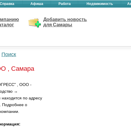
Справка
Афиша
Работа
Недвижимость
А
омпанию
Добавить новость
аталог
для Самары
Поиск
О , Самара
ГРЕСС" , ООО -
водство →
 находится по адресу
 . Подробнее о
 компании.
формация: