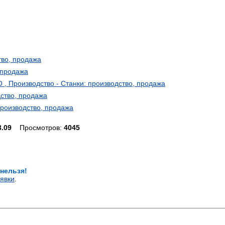
тво, продажа
 продажа
 , Производство - Станки: производство, продажа
дство, продажа
роизводство, продажа
3.09
Просмотров:
4045
 нельзя!
явки
.