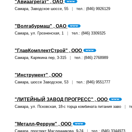
"Авиаагрегат" , ОАО
Самара, Заводское шоссе, 55
|
тел.: (846) 9926129
"Волгабурмаш" , ОАО
Самара, ул. Грозненская, 1
|
тел.: (846) 3309325
"ГлавКомплектСтрой" , ООО
Самара, Карякина пер, 3-315
|
тел.: (846) 2768989
"Инструмент" , ООО
Самара, шоссе Заводское, 53
|
тел.: (846) 9551777
"ЛИТЕЙНЫЙ ЗАВОД ПРОГРЕСС" , ООО
Самара, ул. Псковская, 18-с торца комбината питания заво
|
тел
"Металл-Феррум" , ООО
Самара, проспект Масленникова, 9-24
|
тел.: (846) 3344973