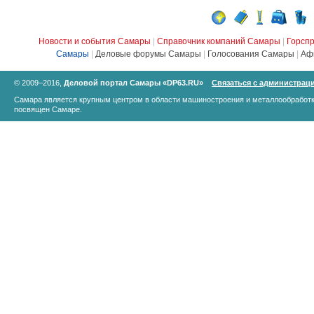
Новости и события Самары
|
Справочник компаний Самары
|
Горсп
Самары
|
Деловые форумы Самары
|
Голосования Самары
|
Аф
© 2009–2016,
Деловой портал Самары «DP63.RU»
Связаться с администрац
Самара является крупным центром в области машиностроения и металлообработк
посвящен Самаре.