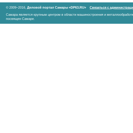
© 2009–2016,
Деловой портал Самары «DP63.RU»
Связаться с администрац
Самара является крупным центром в области машиностроения и металлообработк
посвящен Самаре.