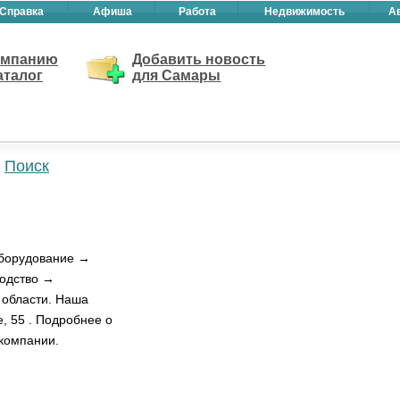
Справка
Афиша
Работа
Недвижимость
А
омпанию
Добавить новость
аталог
для Самары
Поиск
Оборудование →
водство →
 области. Наша
, 55 . Подробнее о
 компании.