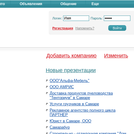
вто
Объявления
Общение
Еще
Логин:
Пароль:
Регистрация
Напомнить?
Добавить компанию
Изменить
Новые презентации
ООО"Альфа-Мебель"
ООО АМРИС
Доставка продуктов пчеловодства
"Тенториум" в Самаре
Услуги грузчиков в Самаре
Рекламное агентство полного цикла
ПАРТНЕР
Юрист в Самаре, ООО
Самарабур
Строительно - отделочная компания "Дом