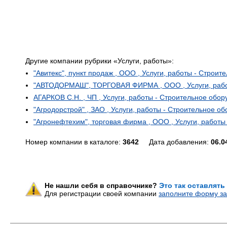
Другие компании рубрики «Услуги, работы»:
"Авитекс", пункт продаж , ООО , Услуги, работы - Строи
"АВТОДОРМАШ", ТОРГОВАЯ ФИРМА , ООО , Услуги, работ
АГАРКОВ С.Н. , ЧП , Услуги, работы - Строительное обо
"Агродорстрой" , ЗАО , Услуги, работы - Строительное о
"Агронефтехим", торговая фирма , ООО , Услуги, работы
Номер компании в каталоге:
3642
Дата добавления:
06.0
Не нашли себя в справочнике?
Это так оставлять
Для регистрации своей компании
заполните форму за