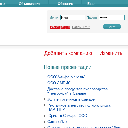
вто
Объявления
Общение
Еще
Логин:
Пароль:
Регистрация
Напомнить?
Добавить компанию
Изменить
Новые презентации
ООО"Альфа-Мебель"
ООО АМРИС
Доставка продуктов пчеловодства
"Тенториум" в Самаре
Услуги грузчиков в Самаре
Рекламное агентство полного цикла
ПАРТНЕР
Юрист в Самаре, ООО
Самарабур
Строительно - отделочная компания "Дом