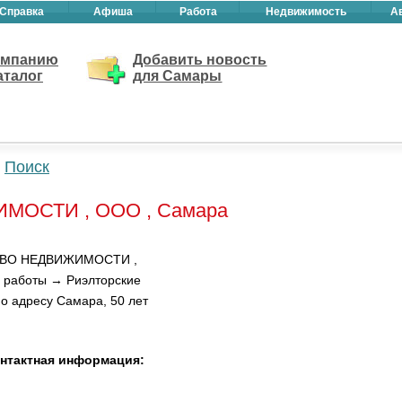
Справка
Афиша
Работа
Недвижимость
А
омпанию
Добавить новость
аталог
для Самары
Поиск
МОСТИ , ООО , Самара
СТВО НЕДВИЖИМОСТИ ,
, работы → Риэлторские
по адресу Самара, 50 лет
нтактная информация: