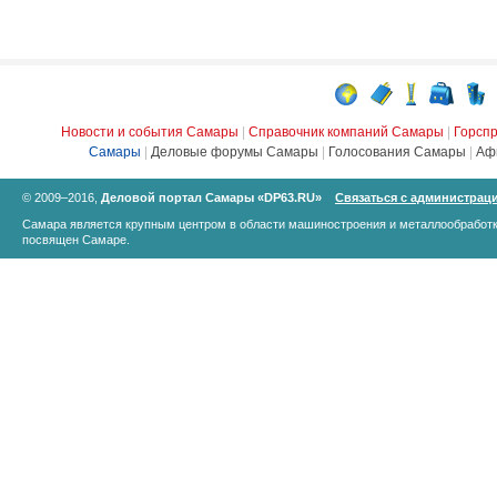
Новости и события Самары
|
Справочник компаний Самары
|
Горсп
Самары
|
Деловые форумы Самары
|
Голосования Самары
|
Аф
© 2009–2016,
Деловой портал Самары «DP63.RU»
Связаться с администрац
Самара является крупным центром в области машиностроения и металлообработк
посвящен Самаре.