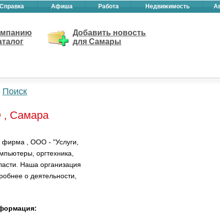
Справка
Афиша
Работа
Недвижимость
А
омпанию
Добавить новость
аталог
для Самары
Поиск
 , Самара
 фирма , ООО - "Услуги,
мпьютеры, оргтехника,
ласти. Наша организация
робнее о деятельности,
нформация: