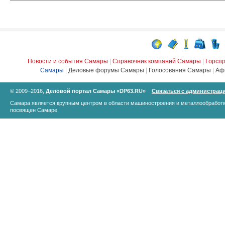
Новости и события Самары
|
Справочник компаний Самары
|
Горсп
Самары
|
Деловые форумы Самары
|
Голосования Самары
|
Аф
© 2009–2016,
Деловой портал Самары «DP63.RU»
Связаться с администрац
Самара является крупным центром в области машиностроения и металлообработк
посвящен Самаре.