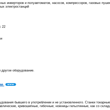
ных инверторов и полуавтоматов, насосов, компрессоров, газовых пуше
вых электростанций
с 22
ли
и другое оборудование.
е.
дования бывшего в употреблении и не установленного. Станки токарные
ические, кривошипные, гибочные; ножницы гильотинные, как со склада,