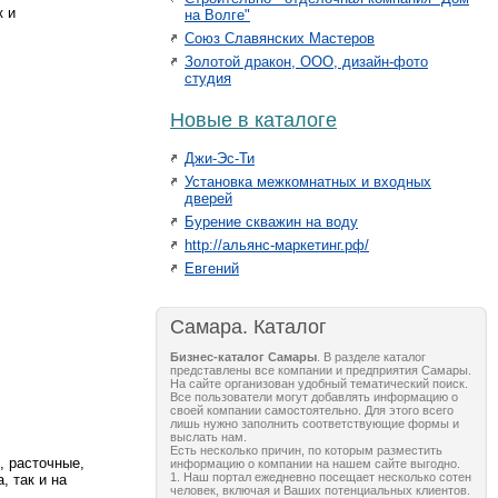
к и
на Волге"
Союз Славянских Мастеров
Золотой дракон, ООО, дизайн-фото
студия
Новые в каталоге
Джи-Эс-Ти
Установка межкомнатных и входных
дверей
Бурение скважин на воду
http://альянс-маркетинг.рф/
Евгений
Самара. Каталог
Бизнес-каталог Самары
. В разделе каталог
представлены все компании и предприятия Самары.
На сайте организован удобный тематический поиск.
Все пользователи могут добавлять информацию о
своей компании самостоятельно. Для этого всего
лишь нужно заполнить соответствующие формы и
выслать нам.
Есть несколько причин, по которым разместить
, расточные,
информацию о компании на нашем сайте выгодно.
1. Наш портал ежедневно посещает несколько сотен
 так и на
человек, включая и Ваших потенциальных клиентов.