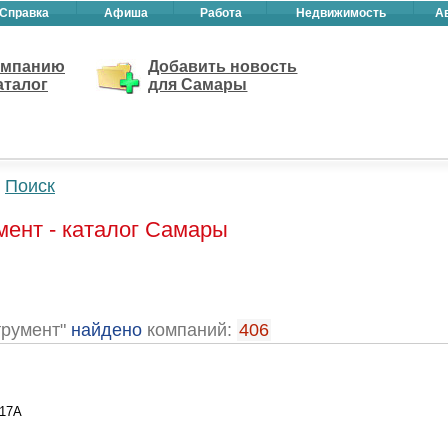
Справка
Афиша
Работа
Недвижимость
А
омпанию
Добавить новость
аталог
для Самары
Поиск
ент - каталог Самары
трумент"
найдено
компаний:
406
 17А