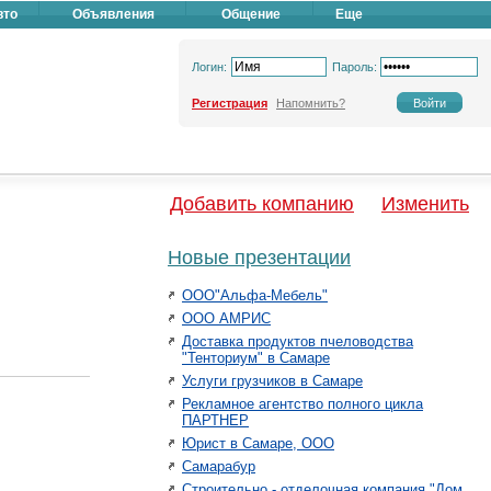
вто
Объявления
Общение
Еще
Логин:
Пароль:
Регистрация
Напомнить?
Добавить компанию
Изменить
Новые презентации
ООО"Альфа-Мебель"
ООО АМРИС
Доставка продуктов пчеловодства
"Тенториум" в Самаре
Услуги грузчиков в Самаре
Рекламное агентство полного цикла
ПАРТНЕР
Юрист в Самаре, ООО
Самарабур
Строительно - отделочная компания "Дом