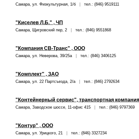
Самара, ул. Физкультурная, 1/б
|
тел.: (846) 9519111
"Киселев Л.Б." , ЧП
Самара, Щигровский пер, 2
|
тел.: (846) 9551868
"Компания СВ-Транс" , ООО
Самара, ул. Неверова, 39/25а
|
тел.: (846) 3406125
"Комплект" , ЗАО
Самара, ул. 22 Партсъезда, 2/а
|
тел.: (846) 2792634
"Контейнерный сервис", транспортная компания
Самара, Заводское шоссе, 11-офис 415
|
тел.: (846) 9797369
"Контур" , ООО
Самара, ул. Урицкого, 21
|
тел.: (846) 3327234