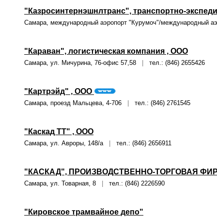
"Казросинтернэшнлтранс", транспортно-экспеди
Самара, международный аэропорт "Курумоч"/международный а
"Караван", логистическая компания , ООО
Самара, ул. Мичурина, 76-офис 57,58
|
тел.: (846) 2655426
"Картрэйд" , ООО
Самара, проезд Мальцева, 4-706
|
тел.: (846) 2761545
"Каскад ТТ" , ООО
Самара, ул. Авроры, 148/а
|
тел.: (846) 2656911
"КАСКАД", ПРОИЗВОДСТВЕННО-ТОРГОВАЯ ФИР
Самара, ул. Товарная, 8
|
тел.: (846) 2226590
"Кировское трамвайное депо"