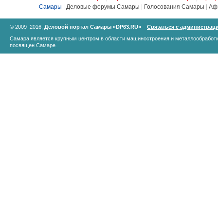
Самары
|
Деловые форумы Самары
|
Голосования Самары
|
Аф
© 2009–2016,
Деловой портал Самары «DP63.RU»
Связаться с администрац
Самара является крупным центром в области машиностроения и металлообработк
посвящен Самаре.