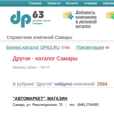
Главная
Новости
Каталог
Справка
Афиша
Добавить
компанию
в деловой
каталог
Справочник компаний Самары
Бизнес-каталог DP63.RU
Презентации
37460
99
Другое - каталог Самары
Магазины, товары
→ Другое
В рубрике "Другое"
найдено
компаний:
2564
"АВТОМАРКЕТ", МАГАЗИН
Самара, ул. Революционная, 70
|
тел.: (846) 2764493