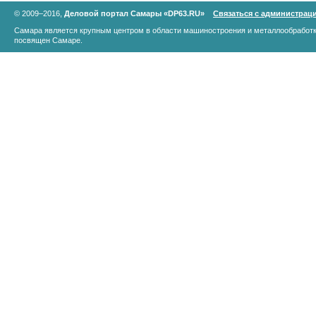
© 2009–2016,
Деловой портал Самары «DP63.RU»
Связаться с администрац
Самара является крупным центром в области машиностроения и металлообработк
посвящен Самаре.