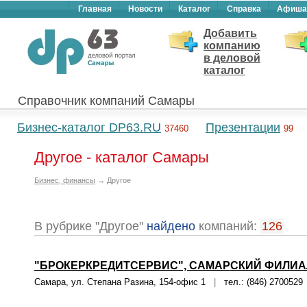
Главная
Новости
Каталог
Справка
Афиша
Добавить
компанию
в деловой
каталог
Справочник компаний Самары
Бизнес-каталог DP63.RU
Презентации
37460
99
Другое - каталог Самары
Бизнес, финансы
→ Другое
В рубрике "Другое"
найдено
компаний:
126
"БРОКЕРКРЕДИТСЕРВИС", САМАРСКИЙ ФИЛИАЛ
Самара, ул. Степана Разина, 154-офис 1
|
тел.: (846) 2700529