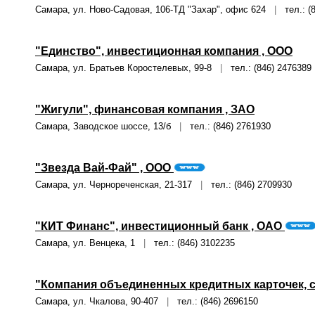
Самара, ул. Ново-Садовая, 106-ТД "Захар", офис 624
|
тел.: (8
"Единство", инвестиционная компания , ООО
Самара, ул. Братьев Коростелевых, 99-8
|
тел.: (846) 2476389
"Жигули", финансовая компания , ЗАО
Самара, Заводское шоссе, 13/б
|
тел.: (846) 2761930
"Звезда Вай-Фай" , ООО
Самара, ул. Чернореченская, 21-317
|
тел.: (846) 2709930
"КИТ Финанс", инвестиционный банк , ОАО
Самара, ул. Венцека, 1
|
тел.: (846) 3102235
"Компания объединенных кредитных карточек, 
Самара, ул. Чкалова, 90-407
|
тел.: (846) 2696150