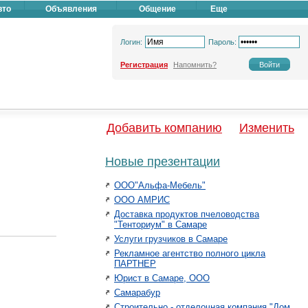
вто
Объявления
Общение
Еще
Логин:
Пароль:
Регистрация
Напомнить?
Добавить компанию
Изменить
Новые презентации
ООО"Альфа-Мебель"
ООО АМРИС
Доставка продуктов пчеловодства
"Тенториум" в Самаре
Услуги грузчиков в Самаре
Рекламное агентство полного цикла
ПАРТНЕР
Юрист в Самаре, ООО
Самарабур
Строительно - отделочная компания "Дом