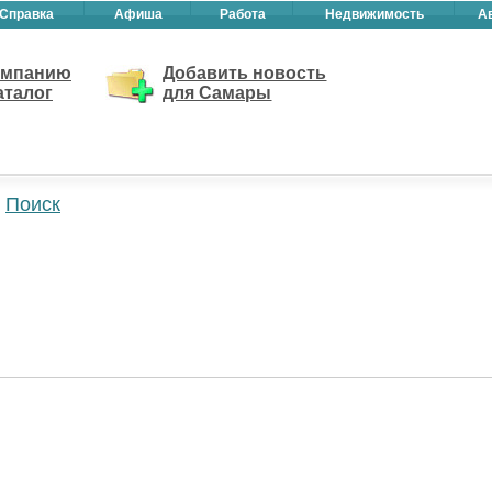
Справка
Афиша
Работа
Недвижимость
А
омпанию
Добавить новость
аталог
для Самары
Поиск