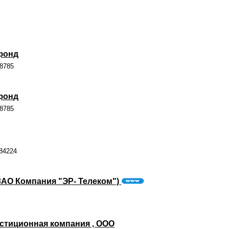
фонд
08785
фонд
08785
84224
(ЗАО Компания "ЭР- Телеком")
стиционная компания , ООО