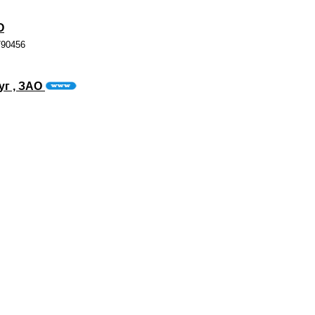
О
790456
уг , ЗАО