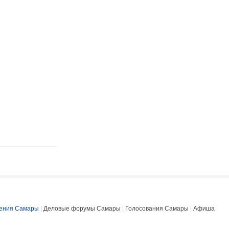
ения Самары
|
Деловые форумы Самары
|
Голосования Самары
|
Афиша
е