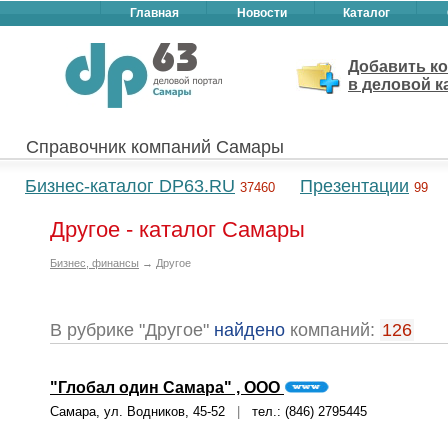
Главная
Новости
Каталог
Добавить к
в деловой к
Справочник компаний Самары
Бизнес-каталог DP63.RU
Презентации
37460
99
Другое - каталог Самары
Бизнес, финансы
→ Другое
В рубрике "Другое"
найдено
компаний:
126
"Глобал один Самара" , ООО
Самара, ул. Водников, 45-52
|
тел.: (846) 2795445