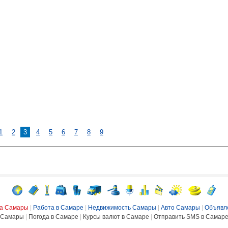
1
2
3
4
5
6
7
8
9
ка Самары
|
Работа в Самаре
|
Недвижимость Самары
|
Авто Самары
|
Объявл
Самары
|
Погода в Самаре
|
Курсы валют в Самаре
|
Отправить SMS в Самар