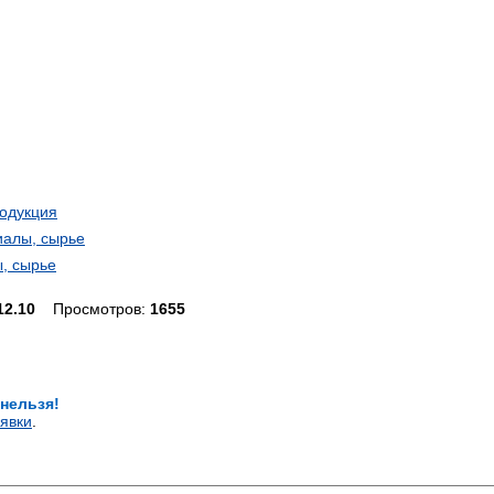
родукция
иалы, сырье
, сырье
12.10
Просмотров:
1655
 нельзя!
явки
.