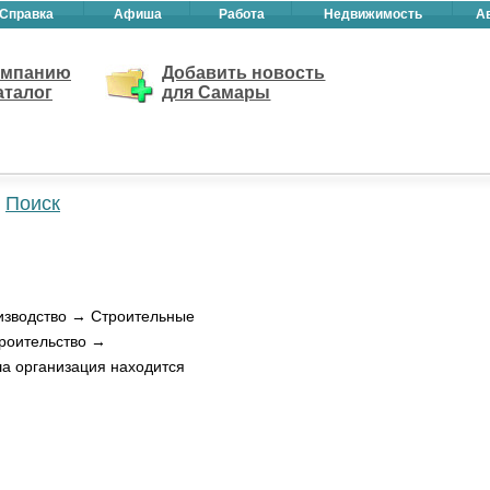
Справка
Афиша
Работа
Недвижимость
А
омпанию
Добавить новость
аталог
для Самары
Поиск
изводство → Строительные
троительство →
а организация находится