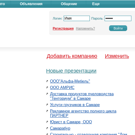
вто
Объявления
Общение
Еще
Логин:
Пароль:
Регистрация
Напомнить?
Добавить компанию
Изменить
Новые презентации
ООО"Альфа-Мебель"
ООО АМРИС
Доставка продуктов пчеловодства
"Тенториум" в Самаре
Услуги грузчиков в Самаре
Рекламное агентство полного цикла
ПАРТНЕР
Юрист в Самаре, ООО
Самарабур
Строительно - отделочная компания "Дом