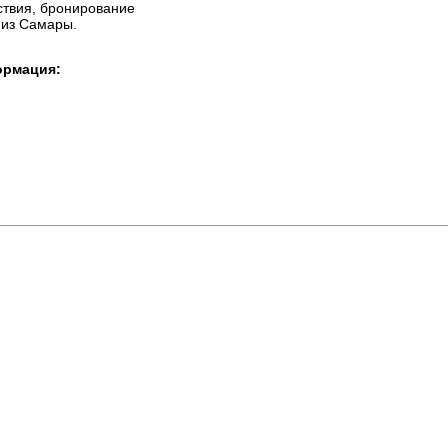
ствия, бронирование
 из Самары.
ормация: