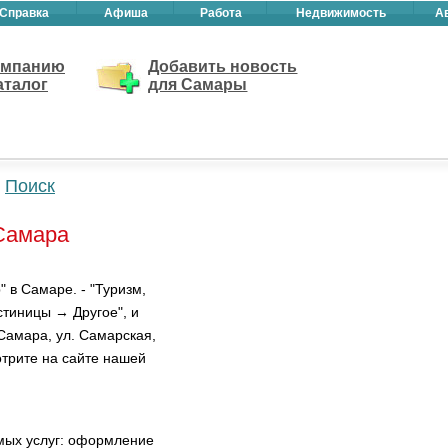
Справка
Афиша
Работа
Недвижимость
А
омпанию
Добавить новость
аталог
для Самары
Поиск
 Самара
 в Самаре. - "Туризм,
стиницы → Другое", и
Самара, ул. Самарская,
отрите на сайте нашей
мых услуг: оформление