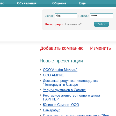
вто
Объявления
Общение
Еще
Логин:
Пароль:
Регистрация
Напомнить?
Добавить компанию
Изменить
Новые презентации
ООО"Альфа-Мебель"
ООО АМРИС
Доставка продуктов пчеловодства
"Тенториум" в Самаре
Услуги грузчиков в Самаре
Рекламное агентство полного цикла
ПАРТНЕР
Юрист в Самаре, ООО
Самарабур
Строительно - отделочная компания "Дом