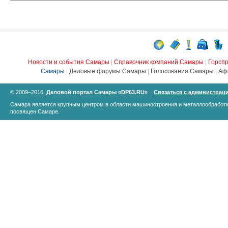
Новости и события Самары
|
Справочник компаний Самары
|
Горсп
Самары
|
Деловые форумы Самары
|
Голосования Самары
|
Аф
© 2009–2016,
Деловой портал Самары «DP63.RU»
Связаться с администрац
Самара является крупным центром в области машиностроения и металлообработк
посвящен Самаре.