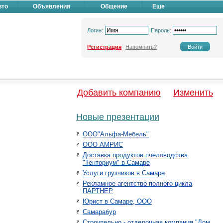
вто
Объявления
Общение
Еще
Логин:
Пароль:
Регистрация
Напомнить?
Добавить компанию
Изменить
Новые презентации
ООО"Альфа-Мебель"
ООО АМРИС
Доставка продуктов пчеловодства
"Тенториум" в Самаре
Услуги грузчиков в Самаре
Рекламное агентство полного цикла
ПАРТНЕР
Юрист в Самаре, ООО
Самарабур
Строительно - отделочная компания "Дом