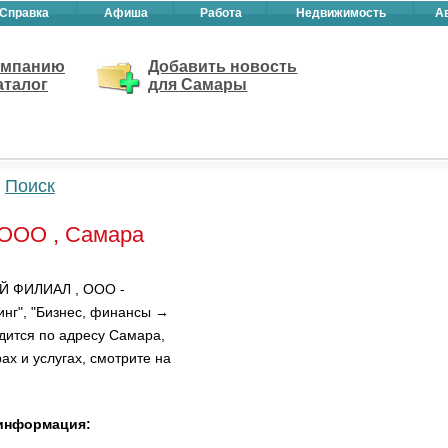
Справка
Афиша
Работа
Недвижимость
А
омпанию
Добавить новость
аталог
для Самары
Поиск
ООО , Самара
ИЙ ФИЛИАЛ , ООО -
инг", "Бизнес, финансы →
дится по адресу Самара,
ах и услугах, смотрите на
информация: