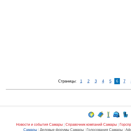
Страницы:
1
2
3
4
5
6
7
Новости и события Самары
|
Справочник компаний Самары
|
Горсп
Самары
|
Деловые форумы Самары
|
Голосования Самары
|
Аф