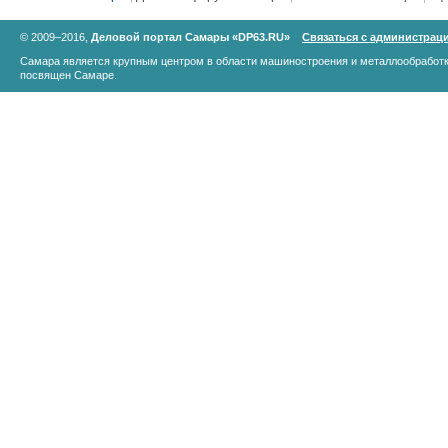
© 2009–2016,
Деловой портал Самары «DP63.RU»
Связаться с администрац
Самара является крупным центром в области машиностроения и металлообработк
посвящен Самаре.