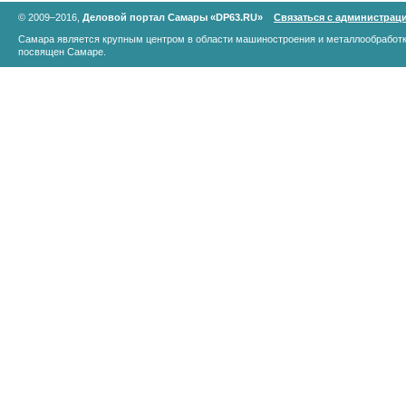
© 2009–2016,
Деловой портал Самары «DP63.RU»
Связаться с администрац
Самара является крупным центром в области машиностроения и металлообработк
посвящен Самаре.