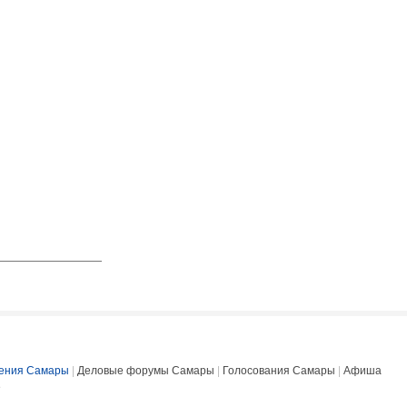
ения Самары
|
Деловые форумы Самары
|
Голосования Самары
|
Афиша
е