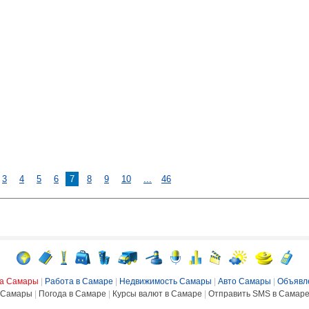
3
4
5
6
7
8
9
10
...
46
ка Самары
|
Работа в Самаре
|
Недвижимость Самары
|
Авто Самары
|
Объявл
Самары
|
Погода в Самаре
|
Курсы валют в Самаре
|
Отправить SMS в Самар