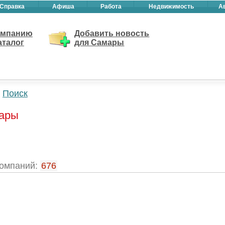
Справка
Афиша
Работа
Недвижимость
А
омпанию
Добавить новость
аталог
для Самары
Поиск
мары
омпаний:
676