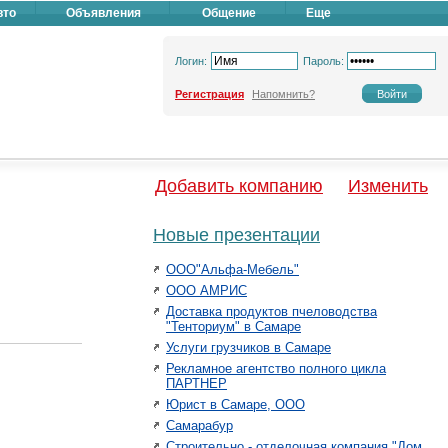
вто
Объявления
Общение
Еще
Логин:
Пароль:
Регистрация
Напомнить?
Добавить компанию
Изменить
Новые презентации
ООО"Альфа-Мебель"
ООО АМРИС
Доставка продуктов пчеловодства
"Тенториум" в Самаре
Услуги грузчиков в Самаре
Рекламное агентство полного цикла
ПАРТНЕР
Юрист в Самаре, ООО
Самарабур
Строительно - отделочная компания "Дом