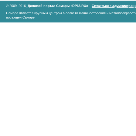
© 2009–2016,
Деловой портал Самары «DP63.RU»
Связаться с администрац
Самара является крупным центром в области машиностроения и металлообработк
посвящен Самаре.