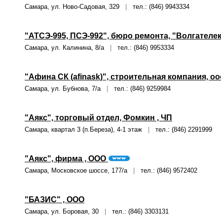
Самара, ул. Ново-Садовая, 329
|
тел.: (846) 9943334
"АТСЭ-995, ПСЭ-992", бюро ремонта, "Волгателе
Самара, ул. Калинина, 8/а
|
тел.: (846) 9953334
"Афина СК (afinask)", строительная компания, о
Самара, ул. Бубнова, 7/а
|
тел.: (846) 9259984
"Аякс", торговый отдел, Фомкин , ЧП
Самара, квартал 3 (п.Береза), 4-1 этаж
|
тел.: (846) 2291999
"Аякс", фирма , ООО
Самара, Московское шоссе, 177/а
|
тел.: (846) 9572402
"БАЗИС" , ООО
Самара, ул. Боровая, 30
|
тел.: (846) 3303131