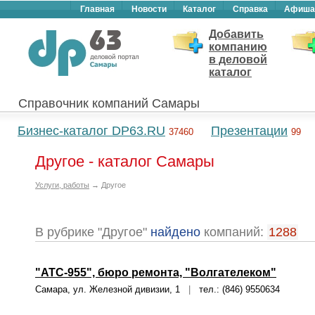
Главная
Новости
Каталог
Справка
Афиша
Добавить
компанию
в деловой
каталог
Справочник компаний Самары
Бизнес-каталог DP63.RU
Презентации
37460
99
Другое - каталог Самары
Услуги, работы
→ Другое
В рубрике "Другое"
найдено
компаний:
1288
"АТС-955", бюро ремонта, "Волгателеком"
Самара, ул. Железной дивизии, 1
|
тел.: (846) 9550634