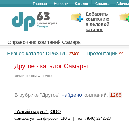
Главная
Новости
Каталог
Справка
Афиша
Добавить
компанию
в деловой
каталог
Справочник компаний Самары
Бизнес-каталог DP63.RU
Презентации
37460
99
Другое - каталог Самары
Услуги, работы
→ Другое
В рубрике "Другое"
найдено
компаний:
1288
"Алый парус" , ООО
Самара, ул. Санфировой, 110/а
|
тел.: (846) 2242528