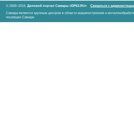
© 2009–2016,
Деловой портал Самары «DP63.RU»
Связаться с администрац
Самара является крупным центром в области машиностроения и металлообработк
посвящен Самаре.