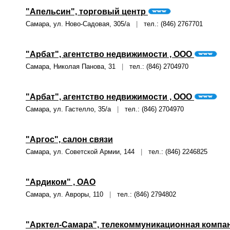
"Апельсин", торговый центр
Самара, ул. Ново-Садовая, 305/а
|
тел.: (846) 2767701
"Арбат", агентство недвижимости , ООО
Самара, Николая Панова, 31
|
тел.: (846) 2704970
"Арбат", агентство недвижимости , ООО
Самара, ул. Гастелло, 35/а
|
тел.: (846) 2704970
"Аргос", салон связи
Самара, ул. Советской Армии, 144
|
тел.: (846) 2246825
"Ардиком" , ОАО
Самара, ул. Авроры, 110
|
тел.: (846) 2794802
"Арктел-Самара", телекоммуникационная компа