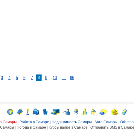
3
4
5
6
7
8
9
10
...
86
ка Самары
|
Работа в Самаре
|
Недвижимость Самары
|
Авто Самары
|
Объявл
Самары
|
Погода в Самаре
|
Курсы валют в Самаре
|
Отправить SMS в Самар