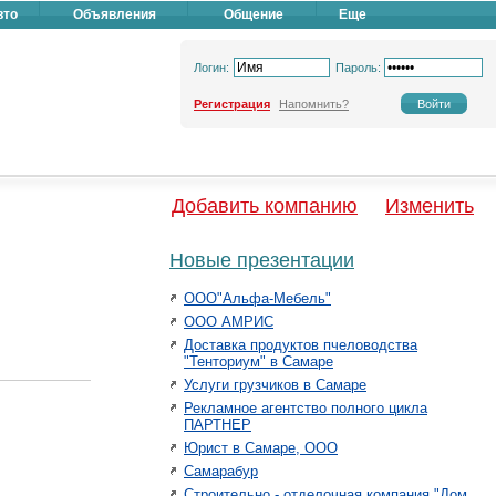
вто
Объявления
Общение
Еще
Логин:
Пароль:
Регистрация
Напомнить?
Добавить компанию
Изменить
Новые презентации
ООО"Альфа-Мебель"
ООО АМРИС
Доставка продуктов пчеловодства
"Тенториум" в Самаре
Услуги грузчиков в Самаре
Рекламное агентство полного цикла
ПАРТНЕР
Юрист в Самаре, ООО
Самарабур
Строительно - отделочная компания "Дом