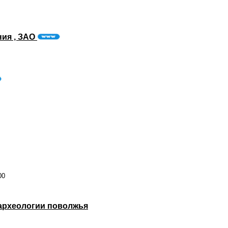
ния , ЗАО
00
 археологии поволжья