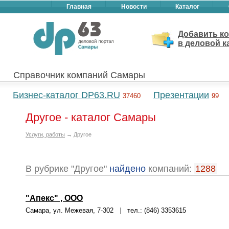
Главная
Новости
Каталог
Добавить к
в деловой к
Справочник компаний Самары
Бизнес-каталог DP63.RU
Презентации
37460
99
Другое - каталог Самары
Услуги, работы
→ Другое
В рубрике "Другое"
найдено
компаний:
1288
"Апекс" , ООО
Самара, ул. Межевая, 7-302
|
тел.: (846) 3353615