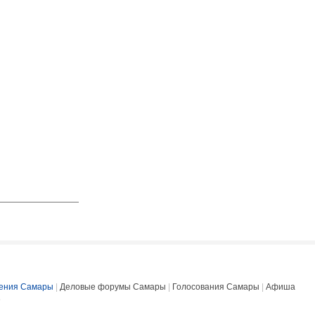
ения Самары
|
Деловые форумы Самары
|
Голосования Самары
|
Афиша
е