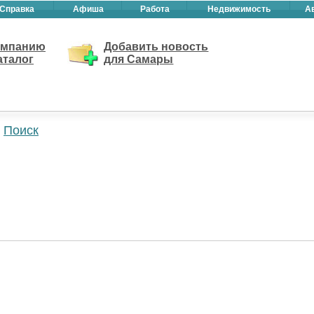
Справка
Афиша
Работа
Недвижимость
А
омпанию
Добавить новость
аталог
для Самары
Поиск