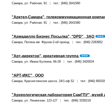
Самара, ул. Рабочая, 91
|
тел.: (846) 2641580
"Арктел-Самара", телекоммуникационная компа
Самара, ул. Рабочая, 91
|
тел.: (846) 2641580
"Армадилло Бизнес Посылка", "DPD" , ЗАО
Самара, Поляна им. Фрунзе-2-ой проезд
|
тел.: (846) 2283952
"Арт-директор", креативная группа
Самара, ул. Ивана Булкина, 66-28
|
тел.: (846) 3420024
"АРТ-ИКС" , ООО
Самара, Красноглинское шоссе, 24/1-оф.52
|
тел.: (846) 95032
"Археологическая лаборатория СамГПУ", музей
Самара, ул. Ленинская, 123-127
|
тел.: (846) 3330219