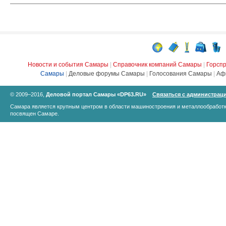
Новости и события Самары
|
Справочник компаний Самары
|
Горсп
Самары
|
Деловые форумы Самары
|
Голосования Самары
|
Аф
© 2009–2016,
Деловой портал Самары «DP63.RU»
Связаться с администрац
Самара является крупным центром в области машиностроения и металлообработк
посвящен Самаре.