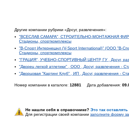
Другие компании рубрики «Досуг, развлечения»:
"ВСЕСЛАВ САМАРА", СТРОИТЕЛЬНО-МОНТАЖНАЯ ФИРМА ,
Стадионы, спорткомплексы
"В-Спорт Интернешнл (V-Sport International)" (ООО "В-Сп
Стадионы, спорткомплексы
"ГРАЦИЯ", УЧЕБНО-СПОРТИВНЫЙ ЦЕНТР, ГУ , Досуг, раз
"Дворец легкой атлетики" , ООО , Досуг, развлечения - 
"Дворцовая "Картинг Клуб" , ИП , Досуг, развлечения - С
Номер компании в каталоге:
12881
Дата добавления:
09.
Не нашли себя в справочнике?
Это так оставлять
Для регистрации своей компании
заполните форму за