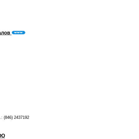
иалов
: (846) 2437192
ОО