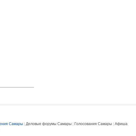
ения Самары
|
Деловые форумы Самары
|
Голосования Самары
|
Афиша
е