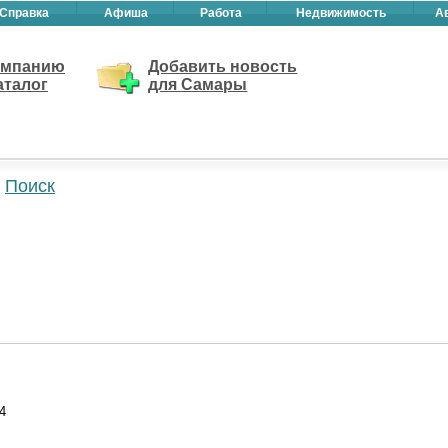
Справка
Афиша
Работа
Недвижимость
А
омпанию
Добавить новость
аталог
для Самары
Поиск
4