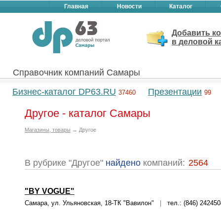
Главная
Новости
Каталог
Добавить к
в деловой к
Справочник компаний Самары
Бизнес-каталог DP63.RU
Презентации
37460
99
Другое - каталог Самары
Магазины, товары
→ Другое
В рубрике "Другое"
найдено
компаний:
2564
"BY VOGUE"
Самара, ул. Ульяновская, 18-ТК "Вавилон"
|
тел.: (846) 242450