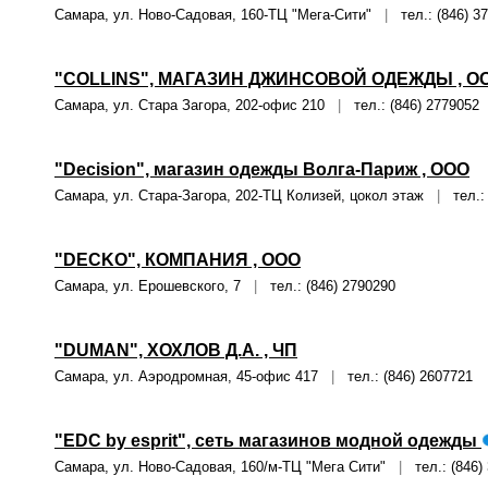
Самара, ул. Ново-Садовая, 160-ТЦ "Мега-Сити"
|
тел.: (846) 3
"COLLINS", МАГАЗИН ДЖИНСОВОЙ ОДЕЖДЫ , О
Самара, ул. Стара Загора, 202-офис 210
|
тел.: (846) 2779052
"Decision", магазин одежды Волга-Париж , ООО
Самара, ул. Стара-Загора, 202-ТЦ Колизей, цокол этаж
|
тел.: 
"DECKO", КОМПАНИЯ , ООО
Самара, ул. Ерошевского, 7
|
тел.: (846) 2790290
"DUMAN", ХОХЛОВ Д.А. , ЧП
Самара, ул. Аэродромная, 45-офис 417
|
тел.: (846) 2607721
"EDC by esprit", сеть магазинов модной одежды
Самара, ул. Ново-Садовая, 160/м-ТЦ "Мега Сити"
|
тел.: (846)