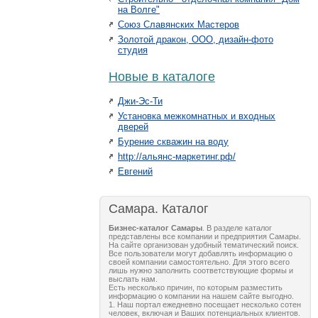
на Волге"
Союз Славянских Мастеров
Золотой дракон, ООО, дизайн-фото
студия
Новые в каталоге
Джи-Эс-Ти
Установка межкомнатных и входных
дверей
Бурение скважин на воду
http://альянс-маркетинг.рф/
Евгений
Самара. Каталог
Бизнес-каталог Самары
. В разделе каталог
представлены все компании и предприятия Самары.
На сайте организован удобный тематический поиск.
Все пользователи могут добавлять информацию о
своей компании самостоятельно. Для этого всего
лишь нужно заполнить соответствующие формы и
выслать нам.
Есть несколько причин, по которым разместить
информацию о компании на нашем сайте выгодно.
1. Наш портал ежедневно посещает несколько сотен
человек, включая и Ваших потенциальных клиентов.