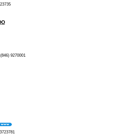
723735
ОО
(846) 9270001
 3723781