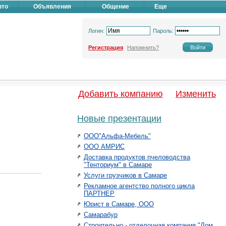
вто
Объявления
Общение
Еще
Логин:
Пароль:
Регистрация
Напомнить?
Добавить компанию
Изменить
Новые презентации
ООО"Альфа-Мебель"
ООО АМРИС
Доставка продуктов пчеловодства
"Тенториум" в Самаре
Услуги грузчиков в Самаре
Рекламное агентство полного цикла
ПАРТНЕР
Юрист в Самаре, ООО
Самарабур
Строительно - отделочная компания "Дом