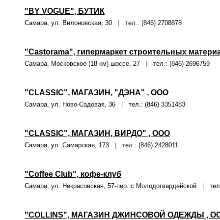
"BY VOGUE", БУТИК
Самара, ул. Вилоновская, 30
|
тел.: (846) 2708878
"Castorama", гипермаркет строительных матер
Самара, Московское (18 км) шоссе, 27
|
тел.: (846) 2696759
"CLASSIC", МАГАЗИН, "ДЭНА" , ООО
Самара, ул. Ново-Садовая, 36
|
тел.: (846) 3351483
"CLASSIC", МАГАЗИН, ВИРДО" , ООО
Самара, ул. Самарская, 173
|
тел.: (846) 2428011
"Coffee Club", кофе-клуб
Самара, ул. Некрасовская, 57-пер. с Молодогвардейской
|
тел.
"COLLINS", МАГАЗИН ДЖИНСОВОЙ ОДЕЖДЫ , О