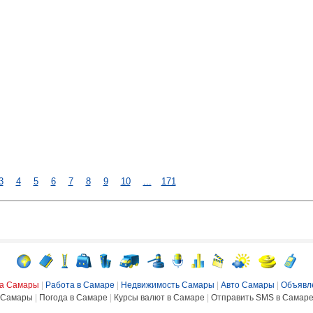
3
4
5
6
7
8
9
10
...
171
ка Самары
|
Работа в Самаре
|
Недвижимость Самары
|
Авто Самары
|
Объявл
Самары
|
Погода в Самаре
|
Курсы валют в Самаре
|
Отправить SMS в Самар