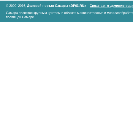
© 2009–2016,
Деловой портал Самары «DP63.RU»
Связаться с администрац
Самара является крупным центром в области машиностроения и металлообработк
посвящен Самаре.